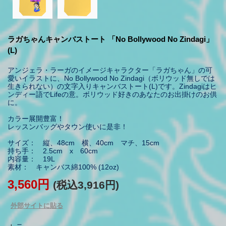
ラガちゃんキャンバストート 「No Bollywood No Zindagi」
(L)
アンジェラ・ラーガのイメージキャラクター「ラガちゃん」の可
愛いイラストに、No Bollywood No Zindagi（ボリウッド無しでは
生きられない）の文字入りキャンバストート(L)です。Zindagiはヒ
ンディー語でLifeの意。ボリウッド好きのあなたのお出掛けのお供
に。
カラー展開豊富！
レッスンバッグやタウン使いに是非！
サイズ： 縦、48cm 横、40cm マチ、15cm
持ち手： 2.5cm x 60cm
内容量： 19L
素材： キャンバス綿100% (12oz)
3,560円
(税込3,916円)
外部サイトに貼る