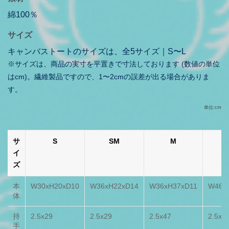
綿100％
サイズ
キャンバストートのサイズは、全5サイズ｜S〜L
※サイズは、商品の実寸を平置きで寸法しております (数値の単位
はcm)。繊維製品ですので、1〜2cmの誤差が出る場合がありま
す。
単位:cm
サ
S
SM
M
イ
ズ
本
W30xH20xD10
W36xH22xD14
W36xH37xD11
W46x
体
持
2.5x29
2.5x29
2.5x47
2.5x4
手