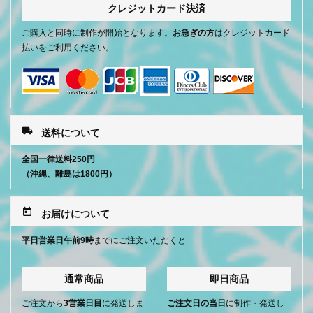
クレジットカード決済
ご購入と同時に制作が開始となります。
お急ぎの方
はクレジットカード
払いをご利用ください。
local_shipping
送料について
全国一律送料250円
（沖縄、離島は1800円）
today
お届けについて
平日営業日午前9時
までにご注文いただくと
通常商品
即日商品
ご注文から
3営業日目
に発送しま
ご注文日の当日
に制作・発送し