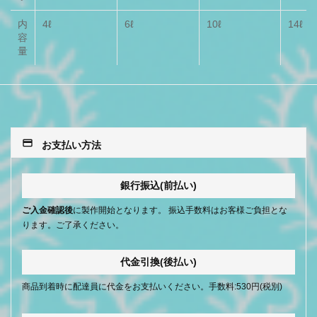
内
4ℓ
6ℓ
10ℓ
14ℓ
容
量
payment
お支払い方法
銀行振込(前払い)
ご入金確認後
に製作開始となります。 振込手数料はお客様ご負担とな
ります。ご了承ください。
代金引換(後払い)
商品到着時に配達員に代金をお支払いください。手数料:530円(税別)