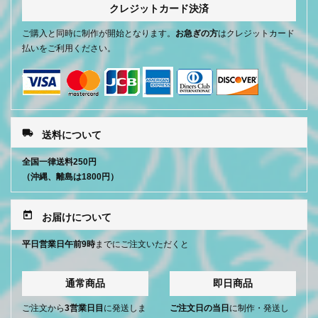
クレジットカード決済
ご購入と同時に制作が開始となります。
お急ぎの方
はクレジットカード
払いをご利用ください。
local_shipping
送料について
全国一律送料250円
（沖縄、離島は1800円）
today
お届けについて
平日営業日午前9時
までにご注文いただくと
通常商品
即日商品
ご注文から
3営業日目
に発送しま
ご注文日の当日
に制作・発送し