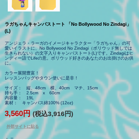
ラガちゃんキャンバストート 「No Bollywood No Zindagi」
(L)
アンジェラ・ラーガのイメージキャラクター「ラガちゃん」の可
愛いイラストに、No Bollywood No Zindagi（ボリウッド無しでは
生きられない）の文字入りキャンバストート(L)です。Zindagiはヒ
ンディー語でLifeの意。ボリウッド好きのあなたのお出掛けのお供
に。
カラー展開豊富！
レッスンバッグやタウン使いに是非！
サイズ： 縦、48cm 横、40cm マチ、15cm
持ち手： 2.5cm x 60cm
内容量： 19L
素材： キャンバス綿100% (12oz)
3,560円
(税込3,916円)
外部サイトに貼る