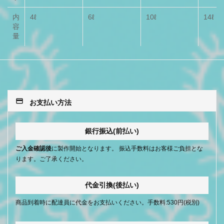
内
4ℓ
6ℓ
10ℓ
14ℓ
容
量
payment
お支払い方法
銀行振込(前払い)
ご入金確認後
に製作開始となります。 振込手数料はお客様ご負担とな
ります。ご了承ください。
代金引換(後払い)
商品到着時に配達員に代金をお支払いください。手数料:530円(税別)