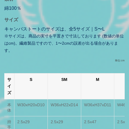
綿100％
サイズ
キャンバストートのサイズは、全5サイズ｜S〜L
※サイズは、商品の実寸を平置きで寸法しております (数値の単位
はcm)。繊維製品ですので、1〜2cmの誤差が出る場合がありま
す。
単位:cm
サ
S
SM
M
イ
ズ
本
W30xH20xD10
W36xH22xD14
W36xH37xD11
W46x
体
持
2.5x29
2.5x29
2.5x47
2.5x4
手