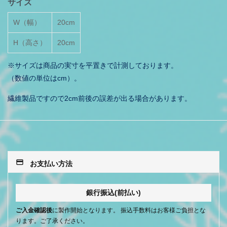
サイズ
W（幅）
20cm
H（高さ）
20cm
※サイズは商品の実寸を平置きで計測しております。
（数値の単位はcm）。
繊維製品ですので2cm前後の誤差が出る場合があります。
payment
お支払い方法
銀行振込(前払い)
ご入金確認後
に製作開始となります。 振込手数料はお客様ご負担とな
ります。ご了承ください。