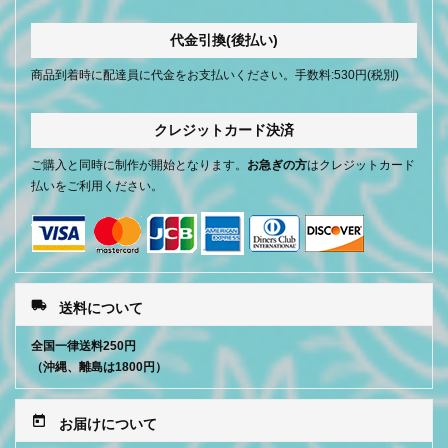
代金引換(後払い)
商品到着時に配達員に代金をお支払いください。手数料:530円(税別)
クレジットカード決済
ご購入と同時に制作が開始となります。
お急ぎの方
はクレジットカード
払いをご利用ください。
local_shipping
送料について
全国一律送料250円
（沖縄、離島は1800円）
today
お届けについて