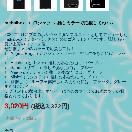
mithaibox ロゴTシャツ ～ 推しカラーで応援してね♪ ～
2024年1月にプロのボリウッドダンスユニットとしてデビューした
mithaibox（ミタイボックス）のロゴ入りTシャツです。肌触りの
良い上質のコットン製。
ぜひ推しメンのカラーで応援してね！
♪ Angela Raga（アンジェラ・ラーガ）推しのあなたには、レッ
ド
♪ Hirisha（ヒリシャ）推しのあなたには、パープル
♪ Sapna（サプナ）推しのあなたには、ブルー
♪ Naatika（ナティカ）推しのあなたには、グリーン
♪ Mishti（ミシュティ）推しのあなたには、イエロー
♪ 箱推し（グループ全体推し）のあなたには、ブラック、グレー
またはホワイト
※プリントの都合上、ホワイトは他のカラーよりお求めやすい価
格となっております。
3,020円
(税込3,322円)
外部サイトに貼る
カラー