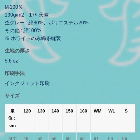
綿100％
190g/m2 17/- 天竺
杢グレー : 綿80%、ポリエステル20%
その他 : 綿100%
※ ホワイトのみ綿糸縫製
生地の厚さ
5.6 oz
印刷手法
インクジェット印刷
サイズ
単
120
130
140
150
160
WM
WL
S
位：
cm
身丈
48
52
56
60
63
61
64
66
7