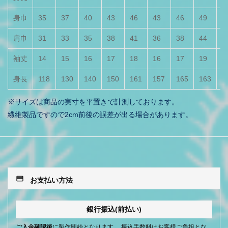
身巾
35
37
40
43
46
43
46
49
5
肩巾
31
33
35
38
41
36
38
44
4
袖丈
14
15
16
17
18
16
17
19
2
身長
118
130
140
150
161
157
165
163
1
※サイズは商品の実寸を平置きで計測しております。
繊維製品ですので2cm前後の誤差が出る場合があります。
payment
お支払い方法
銀行振込(前払い)
ご入金確認後
に製作開始となります。 振込手数料はお客様ご負担とな