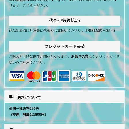
ります。ご了承ください。
代金引換(後払い)
商品到着時に配達員に代金をお支払いください。手数料:530円(税別)
クレジットカード決済
ご購入と同時に制作が開始となります。
お急ぎの方
はクレジットカード
払いをご利用ください。
local_shipping
送料について
全国一律送料250円
（沖縄、離島は1800円）