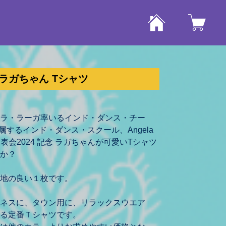
念 ラガちゃん Tシャツ
ラ・ラーガ率いるインド・ダンス・チー
Aが所属するインド・ダンス・スクール、Angela
 Dance発表会2024 記念 ラガちゃんが可愛いTシャツ
か？
地の良い１枚です。
ネスに、タウン用に、リラックスウエア
る定番Ｔシャツです。