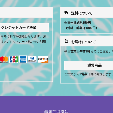
local_shipping
送料について
全国一律送料250円
クレジットカード決済
（沖縄、離島は1800円）
と同時に制作が開始となります。
お
today
方
はクレジットカード払いをご利用
お届けについて
い。
平日営業日午前9時
までにご注文い
通常商品
ご注文から
3営業日目
に発送します
特定商取引法