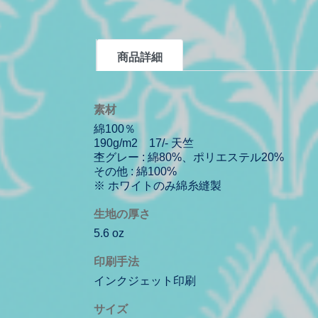
商品詳細
素材
綿100％
190g/m2 17/- 天竺
杢グレー : 綿80%、ポリエステル20%
その他 : 綿100%
※ ホワイトのみ綿糸縫製
生地の厚さ
5.6 oz
印刷手法
インクジェット印刷
サイズ