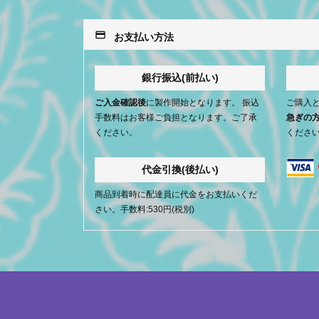
payment
お支払い方法
銀行振込(前払い)
ご入金確認後
に製作開始となります。 振込
ご購入
手数料はお客様ご負担となります。ご了承
急ぎの
ください。
くださ
代金引換(後払い)
商品到着時に配達員に代金をお支払いくだ
さい。手数料:530円(税別)