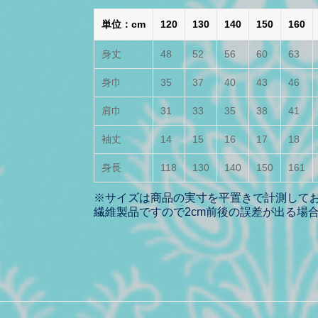
単位：cm
120
130
140
150
160
身丈
48
52
56
60
63
身巾
35
37
40
43
46
肩巾
31
33
35
38
41
袖丈
14
15
16
17
18
身長
118
130
140
150
161
※サイズは商品の実寸を平置きで計測して
繊維製品ですので2cm前後の誤差が出る場